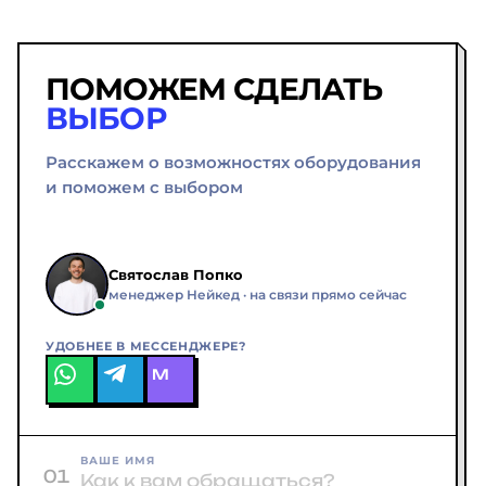
покупке дорогих моделей — очное
защитный короб и страхуем на
обучение в Москве или выездное у
полную стоимость. Сроки: Москва —
вас. Главное — поддержка после:
1-2 дня, регионы — 3-7 дней.
ПОМОЖЕМ СДЕЛАТЬ
можете писать, звонить, присылать
ВЫБОР
фото с вопросами. Мы не бросаем
после продажи.
Расскажем о возможностях оборудования
и поможем с выбором
Святослав Попко
менеджер Нейкед · на связи прямо сейчас
УДОБНЕЕ В МЕССЕНДЖЕРЕ?
M
ВАШЕ ИМЯ
01