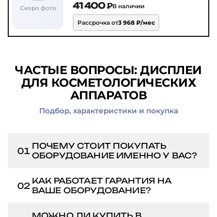
41 400 ₽
В наличии
Скоро фото
Рассрочка от
3 968 ₽/мес
ЧАСТЫЕ ВОПРОСЫ: ДИСПЛЕИ
ДЛЯ КОСМЕТОЛОГИЧЕСКИХ
АППАРАТОВ
Подбор, характеристики и покупка
ПОЧЕМУ СТОИТ ПОКУПАТЬ
01
ОБОРУДОВАНИЕ ИМЕННО У ВАС?
Мы не просто перепродаём — мы
КАК РАБОТАЕТ ГАРАНТИЯ НА
02
знаем это оборудование вдоль и
ВАШЕ ОБОРУДОВАНИЕ?
поперёк. Каждый аппарат
Гарантия от 1 до 2 лет в зависимости
проверяем перед отправкой:
МОЖНО ЛИ КУПИТЬ В