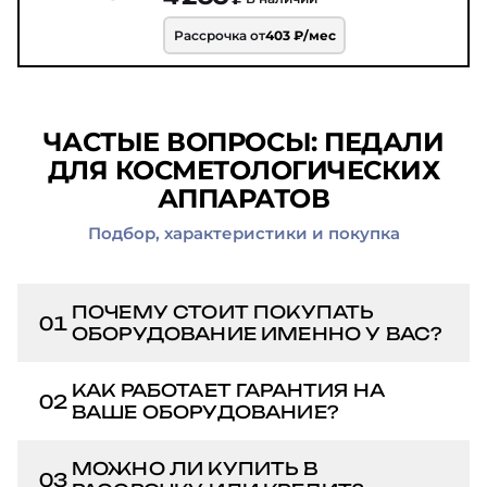
Рассрочка от
403 ₽/мес
ЧАСТЫЕ ВОПРОСЫ: ПЕДАЛИ
ДЛЯ КОСМЕТОЛОГИЧЕСКИХ
АППАРАТОВ
Подбор, характеристики и покупка
ПОЧЕМУ СТОИТ ПОКУПАТЬ
01
ОБОРУДОВАНИЕ ИМЕННО У ВАС?
Мы не просто перепродаём — мы
КАК РАБОТАЕТ ГАРАНТИЯ НА
02
знаем это оборудование вдоль и
ВАШЕ ОБОРУДОВАНИЕ?
поперёк. Каждый аппарат
Гарантия от 1 до 2 лет в зависимости
проверяем перед отправкой:
МОЖНО ЛИ КУПИТЬ В
03
от модели. Ремонт делаем сами в