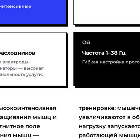
хинтенсивные
расходников
Частота 1–38 Гц
о электроды-
Гибкая настройка прото
каторы — высокая
нальность услуги.
высокоинтенсивная
 укрепляются и
аращивания мышц и
т на интенсивную
гнитное поле
ткани вокруг
ения мышц —
работающей мышцы