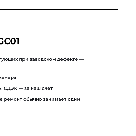
GC01
тующих при заводском дефекте —
женера
ы СДЭК — за наш счёт
е ремонт обычно занимает один