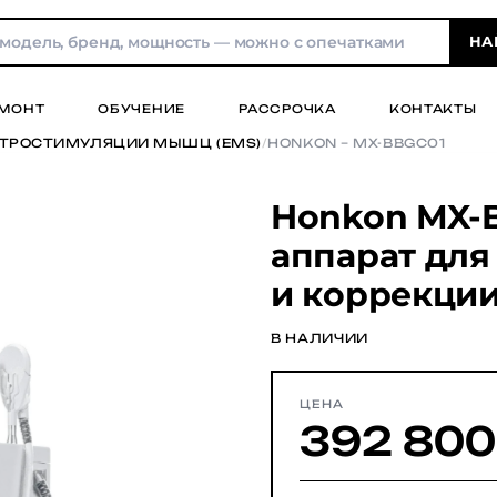
НА
МОНТ
ОБУЧЕНИЕ
РАССРОЧКА
КОНТАКТЫ
КТРОСТИМУЛЯЦИИ МЫШЦ (EMS)
/
HONKON – MX-BBGC01
Honkon MX-
аппарат дл
и коррекци
В НАЛИЧИИ
ЦЕНА
392 800