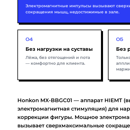
Электромагнитные импульсы вызывают свер
сокращения мышц, недостижимые в зале.
Без нагрузки на суставы
Без 
Лёжа, без отягощений и пота
Тольк
— комфортно для клиента.
аппли
маржи
Honkon MX-BBGC01 — аппарат HIEMT (
тренировке: мышечные волокна
электромагнитная стимуляция) для н
увеличиваются в объёме, а в отве
коррекции фигуры. Мощное электрома
нагрузку запускается распад жировой 
вызывает сверхмаксимальные сокращ