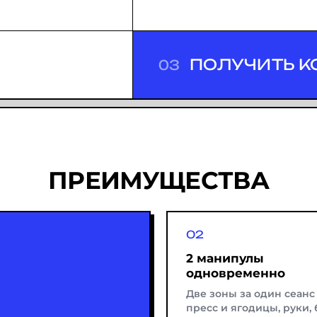
ПОЛУЧИТЬ К
03
ПРЕИМУЩЕСТВА
2 манипулы
одновременно
Две зоны за один сеанс
пресс и ягодицы, руки, 