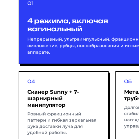
4 режима, включая
вагинальный
Непрерывный, ультраимпульсный, фракционн
омоложение, рубцы, новообразования и интим
аппарате.
Сканер Sunny + 7-
Мета
шарнирный
трубк
манипулятор
Долго
стаби
Ровный фракционный
нагля
паттерн и гибкая зеркальная
управ
рука доставки луча для
удобной работы.