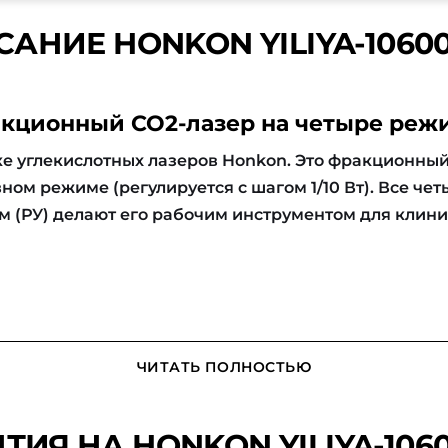
АНИЕ HONKON YILIYA-1060
акционный CO2-лазер на четыре режи
ке углекислотных лазеров Honkon. Это фракционный
вном режиме (регулируется с шагом 1/10 Вт). Все ч
 (РУ) делают его рабочим инструментом для клиник
ЧИТАТЬ ПОЛНОСТЬЮ
ТИЯ НА HONKON YILIYA-106