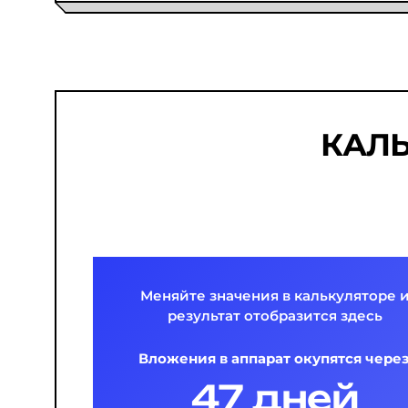
КАЛ
Меняйте значения в калькуляторе 
результат отобразится здесь
Вложения в аппарат окупятся через
47 дней