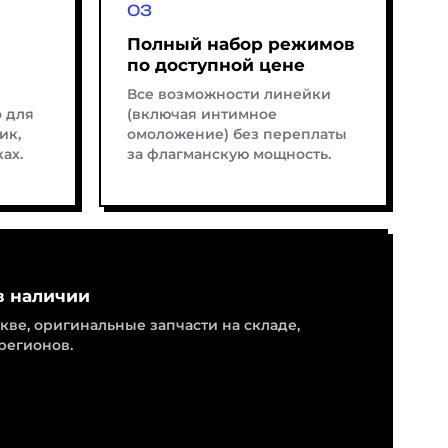
Полный набор режимов
по доступной цене
Все возможности линейки
 для
(включая интимное
ик,
омоложение) без переплаты
ах.
за флагманскую мощность.
в наличии
ве, оригинальные запчасти на складе,
регионов.