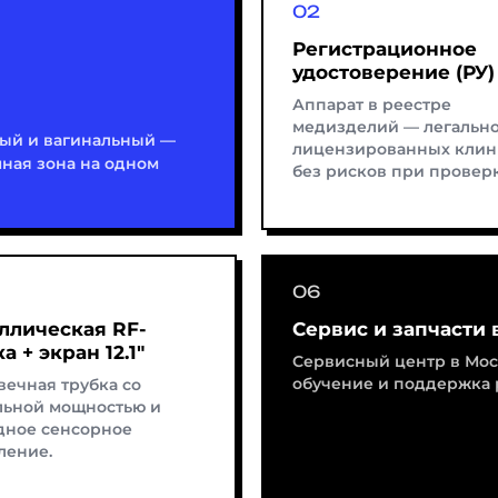
Регистрационное
удостоверение (РУ)
Аппарат в реестре
медизделий — легально
ый и вагинальный —
лицензированных клин
ная зона на одном
без рисков при проверк
ллическая RF-
Сервис и запчасти 
а + экран 12.1″
Сервисный центр в Моск
обучение и поддержка 
вечная трубка со
льной мощностью и
дное сенсорное
ление.