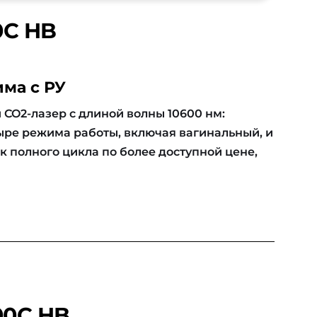
0C HB
ма с РУ
 CO2-лазер с длиной волны 10600 нм:
етыре режима работы, включая вагинальный, и
 полного цикла по более доступной цене,
00C HB