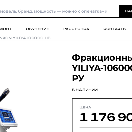
НА
МОНТ
ОБУЧЕНИЕ
РАССРОЧКА
КОНТАКТЫ
NKON YILIYA-10600C HB
Фракционны
YILIYA-10600
РУ
В НАЛИЧИИ
ЦЕНА
1 176 9