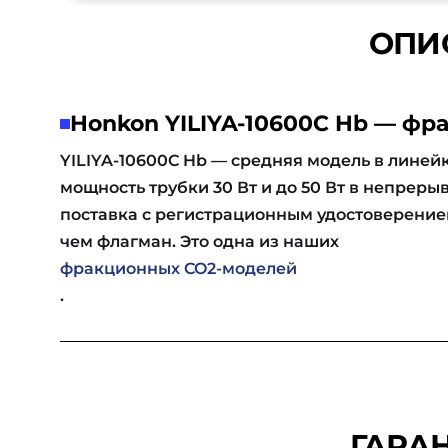
ОПИС
Honkon YILIYA-10600C Hb — фр
YILIYA-10600C Hb — средняя модель в линей
мощность трубки 30 Вт и до 50 Вт в непреры
поставка с регистрационным удостоверением
чем флагман. Это одна из наших
фракционных CO2-моделей
.
ГАРАН