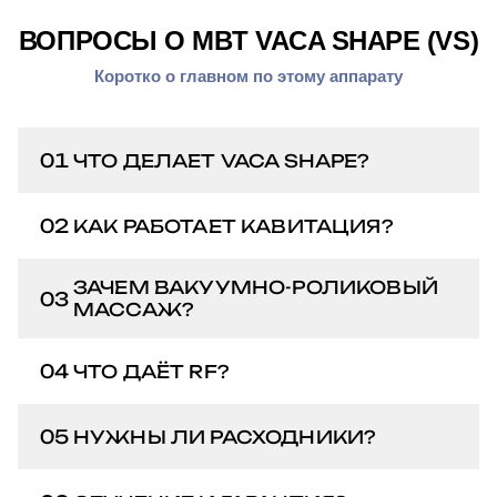
ВОПРОСЫ О MBT VACA SHAPE (VS)
Коротко о главном по этому аппарату
01
ЧТО ДЕЛАЕТ VACA SHAPE?
Это многофункциональный аппарат
02
КАК РАБОТАЕТ КАВИТАЦИЯ?
коррекции фигуры. Он сочетает
вакуумно-роликовый массаж, RF-
Ультразвук создаёт в жировой
ЗАЧЕМ ВАКУУМНО-РОЛИКОВЫЙ
лифтинг и ультразвуковую
03
ткани микропузырьки, которые
МАССАЖ?
кавитацию — моделирует контуры
воздействуют на локальные
тела, уменьшает целлюлит,
Ролики под вакуумом разминают
жировые отложения; продукты
04
ЧТО ДАЁТ RF?
усиливает лимфодренаж и
ткани, усиливают микроциркуляцию
распада выводятся естественным
подтягивает кожу.
и отток лимфы, прорабатывают
путём.
Радиочастотный прогрев дермы
05
НУЖНЫ ЛИ РАСХОДНИКИ?
фиброзные перегородки
стимулирует выработку коллагена и
целлюлита.
подтягивает кожу после
Минимальные (контактные