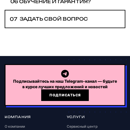
06
ОБУЧЕНИЕ И ГАРАНТИЯ?
уменьшения объёмов.
средства) — программы продаются
курсами и абонементами.
Обучаем бесплатно. Гарантия,
07
ЗАДАТЬ СВОЙ ВОПРОС
сервис и запчасти. Доставка СДЭК
по России включена.
Подписывайтесь на наш Telegram-канал — будьте
в курсе лучших предложений и новостей
ПОДПИСАТЬСЯ
КОМПАНИЯ
УСЛУГИ
О компании
Сервисный центр