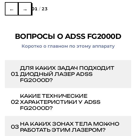
←
→
02
/
23
ВОПРОСЫ О ADSS FG2000D
Коротко о главном по этому аппарату
ДЛЯ КАКИХ ЗАДАЧ ПОДХОДИТ
01
ДИОДНЫЙ ЛАЗЕР ADSS
FG2000D?
ADSS FG2000D —
КАКИЕ ТЕХНИЧЕСКИЕ
профессиональный гибридный
02
ХАРАКТЕРИСТИКИ У ADSS
FG2000D?
лазер для перманентного удаления
нежелательных волос. Четыре
Аппарат оснащён четырьмя
НА КАКИХ ЗОНАХ ТЕЛА МОЖНО
длины волны (755, 808, 940, 1064
03
длинами волн (755, 808, 940, 1064
РАБОТАТЬ ЭТИМ ЛАЗЕРОМ?
нм) позволяют работать со всеми
нм) для работы с разными
фототипами кожи — от светлой до
ADSS FG2000D подходит для всех
фототипами. Размер лазерного